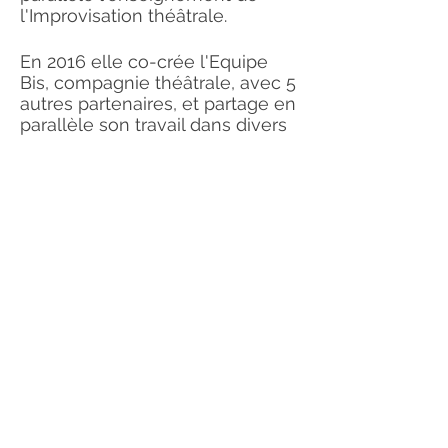
l'Improvisation théâtrale.
En 2016 elle co-crée l'Equipe
Bis, compagnie théâtrale, avec 5
autres partenaires, et partage en
parallèle son travail dans divers
festivals.
Elle découvre la danse Krump la
même année.
Depuis elle a rejoint le collectif
féminin Kruwl, pour continuer de
travailler et creuser la culture de
ce mouvement.
Enfin, elle rejoint récemment
l'équipe Hood Flakes avec qui
continue de mêler Danse et
Théâtre dans ses différents
projets.