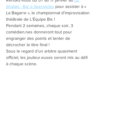
Rendez-vous du 07 au 17 janvier au 
Le 
Shalala - Bar à Spectacles
 pour assister à « 
La Bagarre », le championnat d’improvisation 
théâtrale de L’Équipe Bis !
Pendant 2 semaines, chaque soir, 3 
comédien.nes donneront tout pour 
engranger des points et tenter de 
décrocher le titre final !
Sous le regard d’un arbitre quasiment 
officiel, les jouteur.euses seront mis au défi 
à chaque scène.
Au final, ce sera à vous de choisir qui sera 
le.a lauréat.e de cette édition !
Aucun texte, aucun filet de sécurité, aucun 
fair play.
9 comédien.nes, 1 arbitre, une bagarre totale 
!