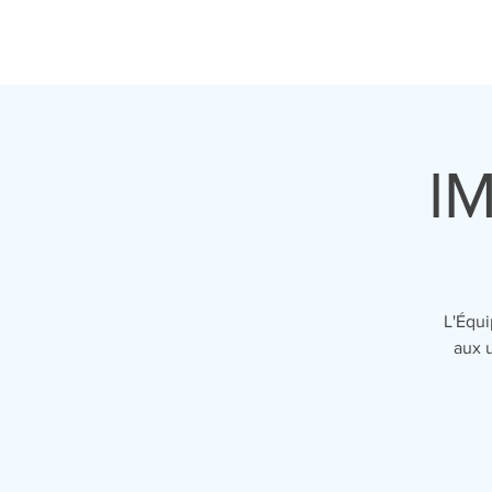
ACCUEIL
LA COMPAGNIE
I
L'Équi
aux u