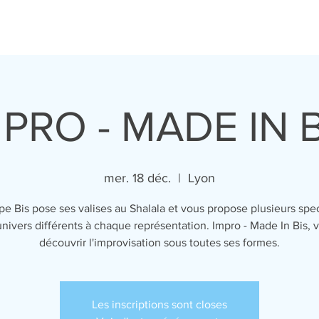
SPECTACLES
LE FESTIVAL
L'ÉCOLE
PRESTATIONS
MPRO - MADE IN B
mer. 18 déc.
  |  
Lyon
pe Bis pose ses valises au Shalala et vous propose plusieurs spe
nivers différents à chaque représentation. Impro - Made In Bis, 
découvrir l'improvisation sous toutes ses formes.
Les inscriptions sont closes