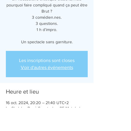
pourquoi faire compliqué quand ça peut être
Brut ?
3 comédien.nes.
3 questions.
1 h d’impro.
Un spectacle sans garniture.
Les inscriptions sont closes
Voir d'autres événements
Heure et lieu
16 oct. 2024, 20:20 – 21:40 UTC+2
Le Shalala - Bar à Spectacles, 95 Mnt de la
Grande-Côte, 69001 Lyon, France