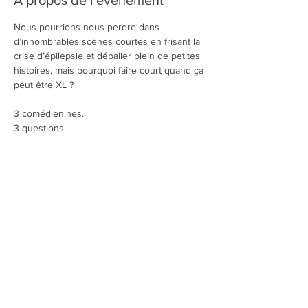
À propos de l'événement
Nous pourrions nous perdre dans 
d’innombrables scènes courtes en frisant la 
crise d’épilepsie et déballer plein de petites 
histoires, mais pourquoi faire court quand ça 
peut être XL ?
3 comédien.nes.
3 questions.
Une pièce de théâtre improvisée.
Un spectacle avec garniture.
Avec Aurélien Braquet, Étienne Laplace, 
Jeanne-Victoire David, Nadh Rahim et Paola 
Vigoroso.
Partager cet événement